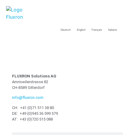
Deutsch
English
Français
Italiano
FLUXRON Solutions AG
Amriswilerstrasse 82
CH-8589 Sitterdorf
info@fluxron.com
CH: +41 (0)71 511 38 80
DE: +49 (0)945 36 599 579
AT: +43 (0)720 515 088