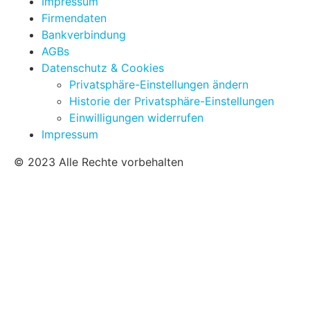
Impressum
Firmendaten
Bankverbindung
AGBs
Datenschutz & Cookies
Privatsphäre-Einstellungen ändern
Historie der Privatsphäre-Einstellungen
Einwilligungen widerrufen
Impressum
© 2023 Alle Rechte vorbehalten
Je nach Anforderungen werden folgende CERAN Glas
Abmessungen unterstützt:
Einzelkochzone:
Standard: 325mm x 325mm / 360mm x 360mm
/ 388mm x 388mm / 430mm x 430mm
Zweierkochzone: