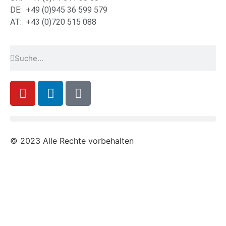
DE: +49 (0)945 36 599 579
AT: +43 (0)720 515 088
© 2023 Alle Rechte vorbehalten
Die
X-Klasse
Induktion ist für den professionellen Einsatz mit den
üblichen Standard Funktionen ausgestattet. Diese lassen sich mittels der
FLUXRON APP über Bluetooth einfach auf Kundenbedürfnisse anpassen.