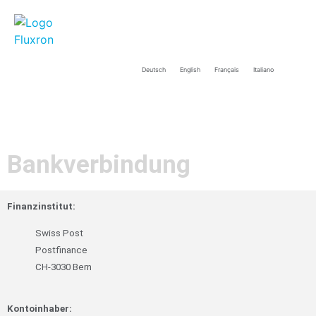
Deutsch
English
Français
Italiano
Bankverbindung
Finanzinstitut:
Swiss Post
Postfinance
CH-3030 Bern
Kontoinhaber: