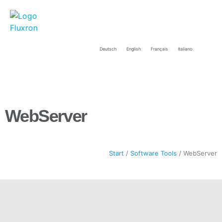
Deutsch
English
Français
Italiano
WebServer
Start
/
Software Tools
/ WebServer