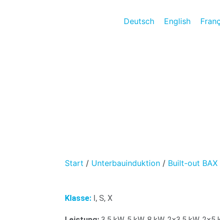
Deutsch
English
Franç
Start
/
Unterbauinduktion
/
Built-out BAX
Klasse:
I, S, X
Leistung:
3.5 kW, 5 kW, 8 kW, 2×3.5 kW, 2×5