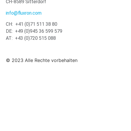
CH-8589 Sitterdorf
info@fluxron.com
CH: +41 (0)71 511 38 80
DE: +49 (0)945 36 599 579
AT: +43 (0)720 515 088
© 2023 Alle Rechte vorbehalten
Die
X-Klasse
Induktion ist für den professionellen Einsatz mit den übliche
ausgestattet. Diese lassen sich mittels der FLUXRON APP über Bluetooth ein
Kundenbedürfnisse anpassen.
Die
S-Klasse
Induktion garantiert die höchste Funktionalität, Doppelseitige
Energiemanagement, Leistungsoptimierung und vieles mehr. Alle Funktionen
wie bei der X-Klasse über Bluetooth konfiguriert werden.
Die
I-Klasse
Induktion ist für eine abgesetzte Generatorinstallation optimal.