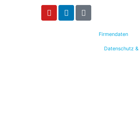
Firmendaten
Datenschutz &
n Standard Funktionen
fach auf
 Bedienung,
 können ebenfalls
 Alle Signale der