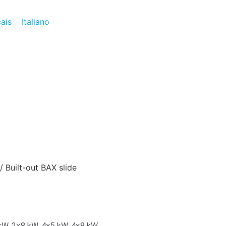
ais
Italiano
/ Built-out BAX slide
 kW, 2×8 kW, 4×5 kW, 4×8 kW