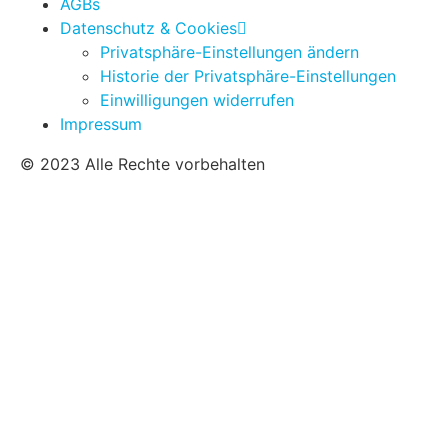
AGBs
Datenschutz & Cookies
Privatsphäre-Einstellungen ändern
Historie der Privatsphäre-Einstellungen
Einwilligungen widerrufen
Impressum
© 2023 Alle Rechte vorbehalten
Die
X-Klasse
Induktion ist für den professionellen
Einsatz mit den üblichen Standard Funktionen
ausgestattet. Diese lassen sich mittels der FLUXRON
APP über Bluetooth einfach auf Kundenbedürfnisse
anpassen.
Die
S-Klasse
Induktion garantiert die höchste
Funktionalität, Doppelseitige Bedienung,
Energiemanagement, Leistungsoptimierung und vieles
mehr. Alle Funktionen können ebenfalls wie bei der X-
Klasse über Bluetooth konfiguriert werden.