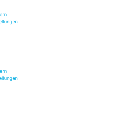
ern
ellungen
ern
ellungen
assen sich mittels der