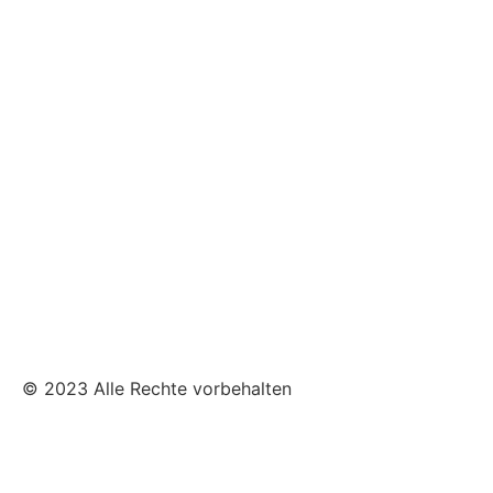
© 2023 Alle Rechte vorbehalten
Die
X-Klasse
Induktion ist für den professionellen Einsat
FLUXRON APP über Bluetooth einfach auf Kundenbedürfni