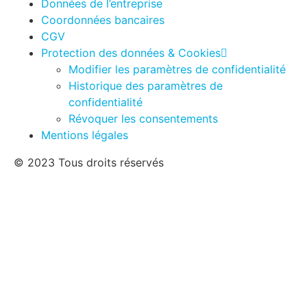
Données de l’entreprise
Coordonnées bancaires
CGV
Protection des données & Cookies
Modifier les paramètres de confidentialité
Historique des paramètres de
confidentialité
Révoquer les consentements
Mentions légales
© 2023 Tous droits réservés
L’induction de la
Classe X
est équipée des fonctions
standard habituelles pour un usage professionnel. Ceux-
ci peuvent être facilement adaptés aux besoins des
clients à l’aide de l’application FLUXRON via Bluetooth.
L’induction de la
Classe S
garantit une fonctionnalité
maximale, un fonctionnement double face, une gestion
de l’énergie, une optimisation des performances et bien