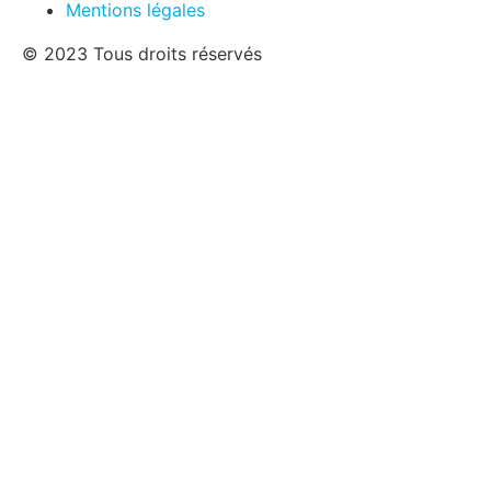
Mentions légales
© 2023 Tous droits réservés
En fonction des exigences, les dimensions en verre
CERAN suivantes sont prises en charge:
Zone de cuisson individuelle:
Standard: 325mm x 325mm / 360mm x 360mm /
388mm x 388mm / 430mm x 430mm
Zone de cuisson double
Standard: 530mm x 325mm / 580mm x 360mm /
650mm x 325mm / 720mm x 360mm / 776mm x
388mm