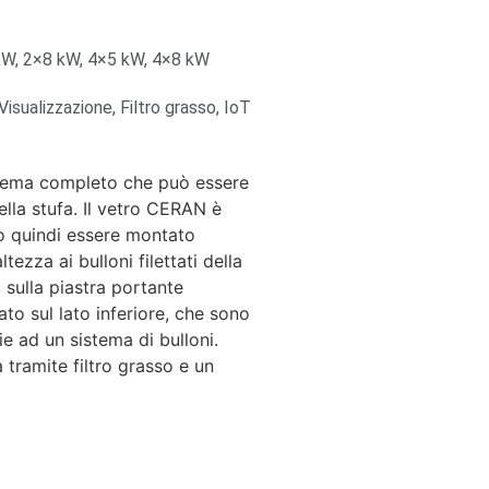
 kW, 2×8 kW, 4×5 kW, 4×8 kW
sualizzazione, Filtro grasso, IoT
sistema completo che può essere
lla stufa. Il vetro CERAN è
uò quindi essere montato
tezza ai bulloni filettati della
 sulla piastra portante
o sul lato inferiore, che sono
ie ad un sistema di bulloni.
a tramite filtro grasso e un