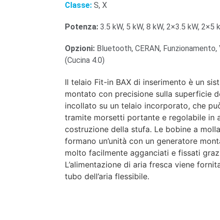
Classe:
S, X
Potenza:
3.5 kW, 5 kW, 8 kW, 2×3.5 kW, 2×5
Opzioni:
Bluetooth, CERAN, Funzionamento, Vi
(Cucina 4.0)
Il telaio Fit-in BAX di inserimento è un 
montato con precisione sulla superficie de
incollato su un telaio incorporato, che p
tramite morsetti portante e regolabile in al
costruzione della stufa. Le bobine a molla
formano un’unità con un generatore montat
molto facilmente agganciati e fissati graz
L’alimentazione di aria fresca viene fornit
tubo dell’aria flessibile.