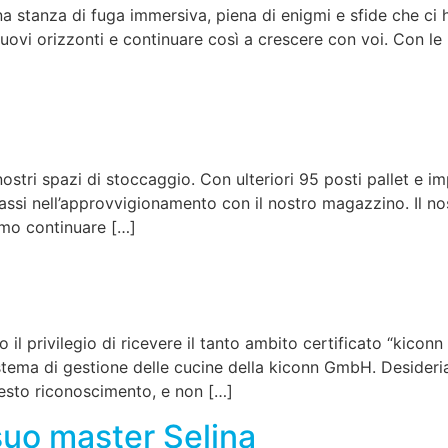
na stanza di fuga immersiva, piena di enigmi e sfide che ci 
nuovi orizzonti e continuare così a crescere con voi. Con le
tri spazi di stoccaggio. Con ulteriori 95 posti pallet e im
 bassi nell’approvvigionamento con il nostro magazzino. Il n
amo continuare […]
l privilegio di ricevere il tanto ambito certificato “kiconn
stema di gestione delle cucine della kiconn GmbH. Desideria
esto riconoscimento, e non […]
 suo master Selina